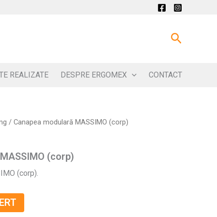
Search
TE REALIZATE
DESPRE ERGOMEX
CONTACT
ing
/ Canapea modulară MASSIMO (corp)
 MASSIMO (corp)
MO (corp).
ERT