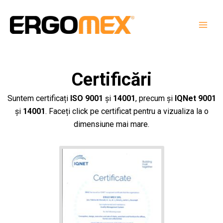
Skip
to
content
Certificări
Suntem certificați
ISO 9001
și
14001
, precum și
IQNet 9001
și
14001
. Faceți click pe certificat pentru a vizualiza la o
dimensiune mai mare.