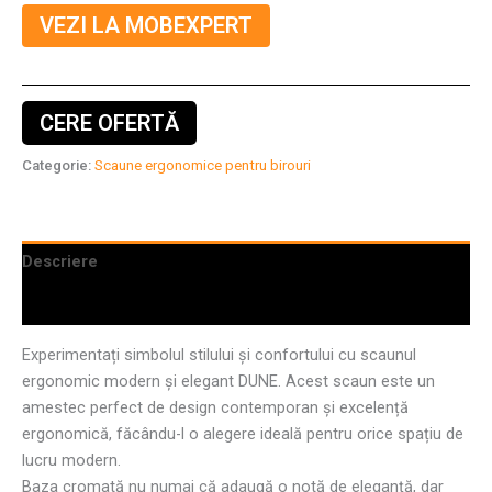
VEZI LA MOBEXPERT
CERE OFERTĂ
Categorie:
Scaune ergonomice pentru birouri
Descriere
Informații suplimentare
Experimentați simbolul stilului și confortului cu scaunul
ergonomic modern și elegant DUNE. Acest scaun este un
amestec perfect de design contemporan și excelență
ergonomică, făcându-l o alegere ideală pentru orice spațiu de
lucru modern.
Baza cromată nu numai că adaugă o notă de eleganță, dar