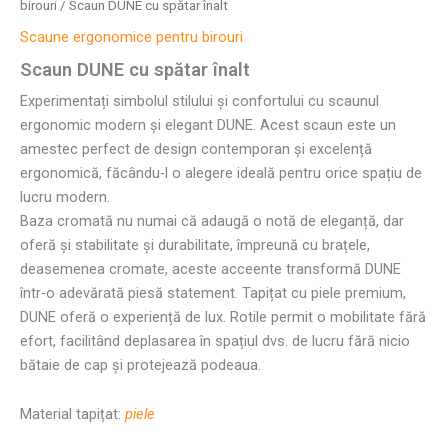
birouri
/ Scaun DUNE cu spătar înalt
Scaune ergonomice pentru birouri
Scaun DUNE cu spătar înalt
Experimentați simbolul stilului și confortului cu scaunul
ergonomic modern și elegant DUNE. Acest scaun este un
amestec perfect de design contemporan și excelență
ergonomică, făcându-l o alegere ideală pentru orice spațiu de
lucru modern.
Baza cromată nu numai că adaugă o notă de eleganță, dar
oferă și stabilitate și durabilitate, împreună cu brațele,
deasemenea cromate, aceste acceente transformă DUNE
într-o adevărată piesă statement. Tapițat cu piele premium,
DUNE oferă o experiență de lux. Rotile permit o mobilitate fără
efort, facilitând deplasarea în spațiul dvs. de lucru fără nicio
bătaie de cap și protejează podeaua.
Material tapițat:
piele