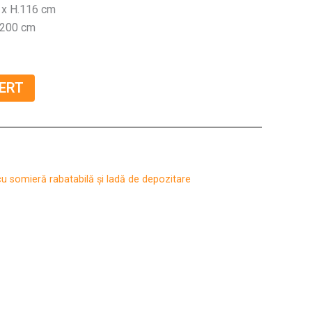
8 x H.116 cm
 200 cm
ERT
cu somieră rabatabilă și ladă de depozitare