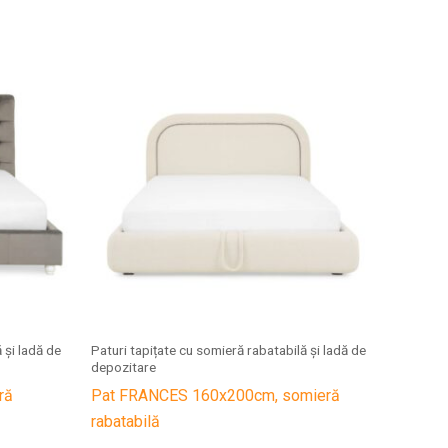
 și ladă de
Paturi tapițate cu somieră rabatabilă și ladă de
depozitare
ră
Pat FRANCES 160x200cm, somieră
rabatabilă