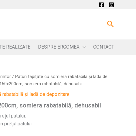
Search
TE REALIZATE
DESPRE ERGOMEX
CONTACT
rmitor
/
Paturi tapițate cu somieră rabatabilă și ladă de
60x200cm, somiera rabatabilă, dehusabil
ă rabatabilă și ladă de depozitare
00cm, somiera rabatabilă, dehusabil
ețul patului.
n prețul patului.