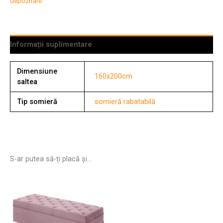
depozitare
Informații suplimentare
Dimensiune
160x200cm
saltea
Tip somieră
somieră rabatabilă
S-ar putea să-ți placă și…