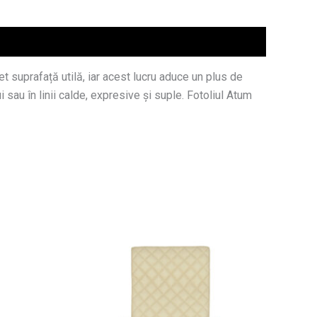
 suprafață utilă, iar acest lucru aduce un plus de
i sau în linii calde, expresive și suple. Fotoliul Atum