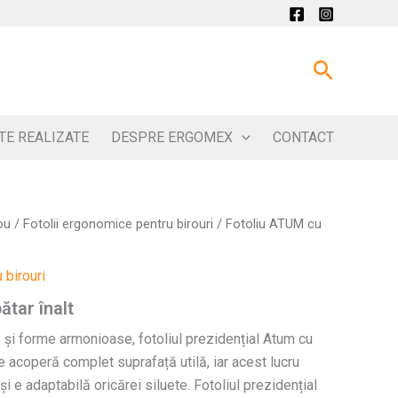
Search
TE REALIZATE
DESPRE ERGOMEX
CONTACT
ou
/
Fotolii ergonomice pentru birouri
/ Fotoliu ATUM cu
 birouri
tar înalt
și forme armonioase, fotoliul prezidențial Atum cu
e acoperă complet suprafață utilă, iar acest lucru
i e adaptabilă oricărei siluete. Fotoliul prezidențial