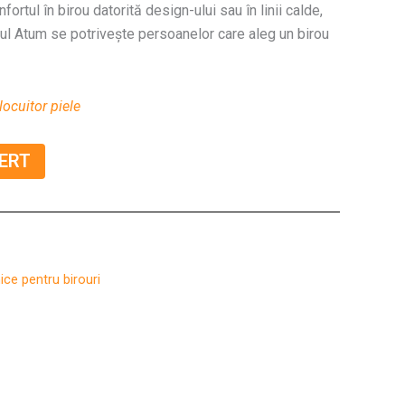
ortul în birou datorită design-ului sau în linii calde,
iul Atum se potrivește persoanelor care aleg un birou
locuitor piele
ERT
ice pentru birouri